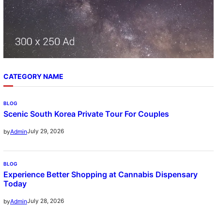
CATEGORY NAME
BLOG
Scenic South Korea Private Tour For Couples
July 29, 2026
by
Admin
BLOG
Experience Better Shopping at Cannabis Dispensary
Today
July 28, 2026
by
Admin