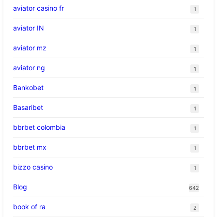
aviator casino fr
1
aviator IN
1
aviator mz
1
aviator ng
1
Bankobet
1
Basaribet
1
bbrbet colombia
1
bbrbet mx
1
bizzo casino
1
Blog
642
book of ra
2