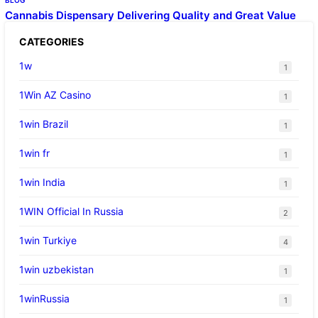
Cannabis Dispensary Delivering Quality and Great Value
CATEGORIES
1w
1
1Win AZ Casino
1
1win Brazil
1
1win fr
1
1win India
1
1WIN Official In Russia
2
1win Turkiye
4
1win uzbekistan
1
1winRussia
1