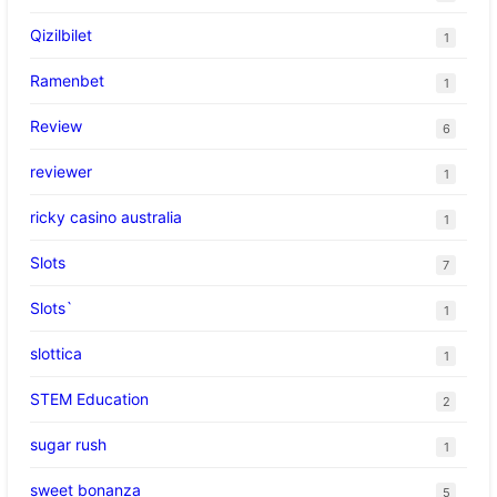
Qizilbilet
1
Ramenbet
1
Review
6
reviewer
1
ricky casino australia
1
Slots
7
Slots`
1
slottica
1
STEM Education
2
sugar rush
1
sweet bonanza
5