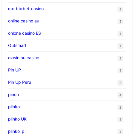
mx-bbrbet-casino
1
online casino au
1
onlone casino ES
1
Outsmart
1
ozwin au casino
1
Pin UP
1
Pin Up Peru
3
pinco
4
plinko
2
plinko UK
1
plinko_pl
1