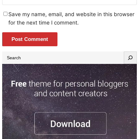
Save my name, email, and website in this browser
for the next time I comment.
S
e
a
r
c
h