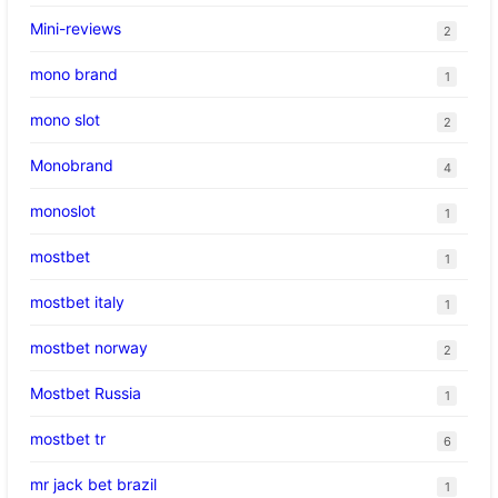
Mini-reviews
2
mono brand
1
mono slot
2
Monobrand
4
monoslot
1
mostbet
1
mostbet italy
1
mostbet norway
2
Mostbet Russia
1
mostbet tr
6
mr jack bet brazil
1