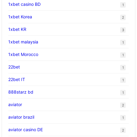
1xbet casino BD
1
1xbet Korea
2
1xbet KR
3
1xbet malaysia
1
1xbet Morocco
1
22bet
1
22bet IT
1
888starz bd
1
aviator
2
aviator brazil
1
aviator casino DE
2