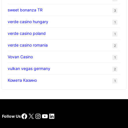
sweet bonanza TR
3
verde casino hungary
1
verde casino poland
1
verde casino romania
2
Vovan Casino
1
vulkan vegas germany
2
Комета Казино
1
Facebook
X
Instagram
YouTube
LinkedIn
Follow Us