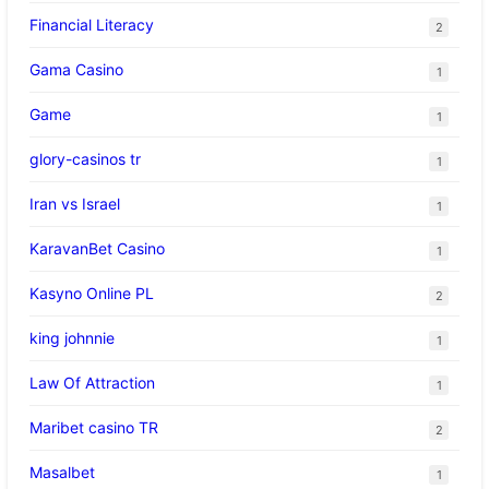
Financial Literacy
2
Gama Casino
1
Game
1
glory-casinos tr
1
Iran vs Israel
1
KaravanBet Casino
1
Kasyno Online PL
2
king johnnie
1
Law Of Attraction
1
Maribet casino TR
2
Masalbet
1