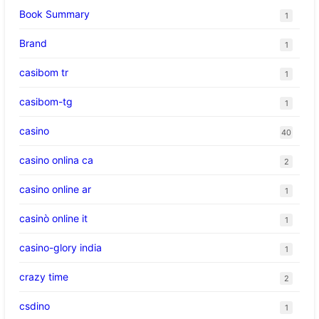
Book Summary
1
Brand
1
casibom tr
1
casibom-tg
1
casino
40
casino onlina ca
2
casino online ar
1
casinò online it
1
casino-glory india
1
crazy time
2
csdino
1