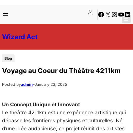
Skip
Skip
Facebook
X
Instagra
YouTu
Lin
to
to
content
content
Wizard Act
Blog
Voyage au Coeur du Théâtre 4211km
Posted by
admin
–
January 23, 2025
Un Concept Unique et Innovant
Le théâtre 4211km est une expérience artistique qui
dépasse les frontières physiques et culturelles. Né
d’une idée audacieuse, ce projet réunit des artistes