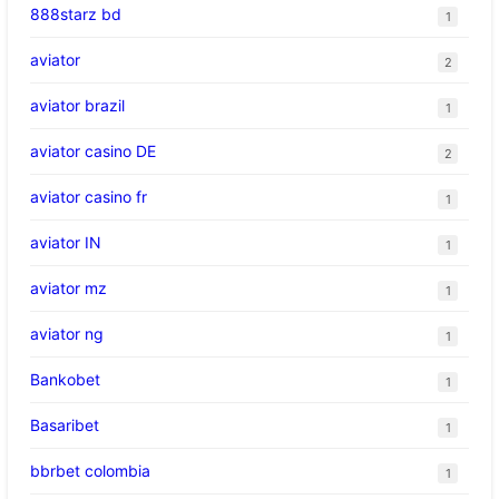
888starz bd
1
aviator
2
aviator brazil
1
aviator casino DE
2
aviator casino fr
1
aviator IN
1
aviator mz
1
aviator ng
1
Bankobet
1
Basaribet
1
bbrbet colombia
1