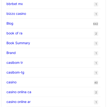
bbrbet mx
1
bizzo casino
1
Blog
642
book of ra
2
Book Summary
1
Brand
1
casibom tr
1
casibom-tg
1
casino
40
casino onlina ca
2
casino online ar
1