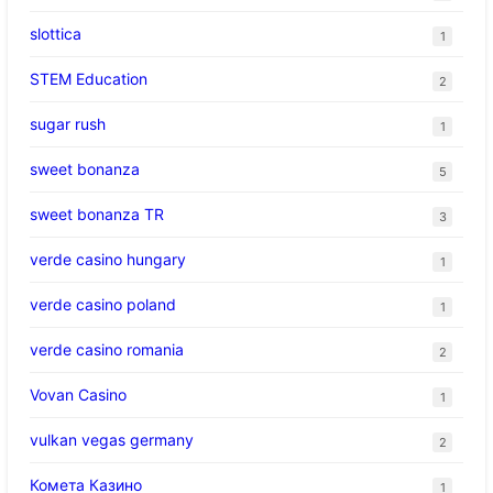
slottica
1
STEM Education
2
sugar rush
1
sweet bonanza
5
sweet bonanza TR
3
verde casino hungary
1
verde casino poland
1
verde casino romania
2
Vovan Casino
1
vulkan vegas germany
2
Комета Казино
1