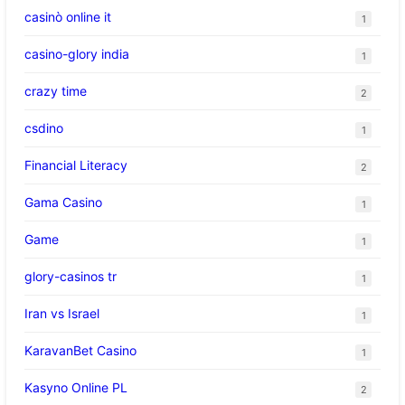
casinò online it
1
casino-glory india
1
crazy time
2
csdino
1
Financial Literacy
2
Gama Casino
1
Game
1
glory-casinos tr
1
Iran vs Israel
1
KaravanBet Casino
1
Kasyno Online PL
2