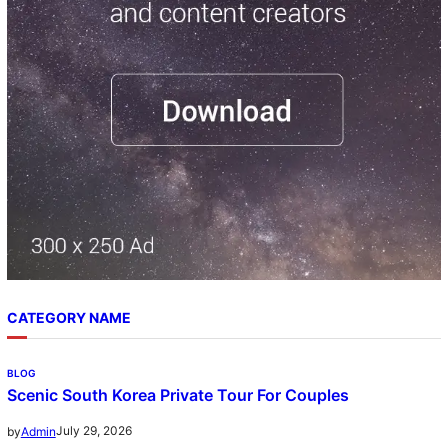
h
CATEGORY NAME
BLOG
Scenic South Korea Private Tour For Couples
July 29, 2026
by
Admin