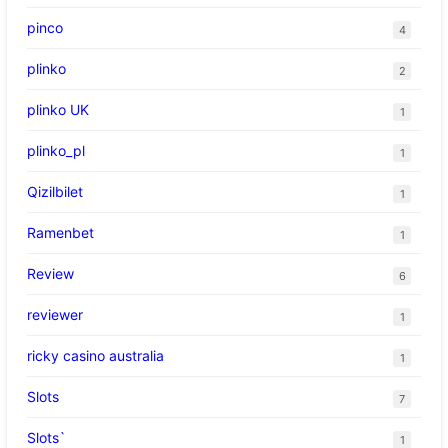
pinco
4
plinko
2
plinko UK
1
plinko_pl
1
Qizilbilet
1
Ramenbet
1
Review
6
reviewer
1
ricky casino australia
1
Slots
7
Slots`
1