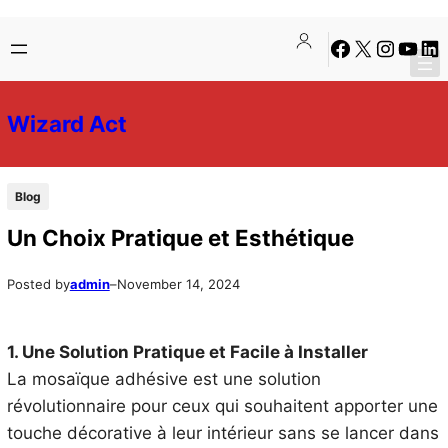
Skip
Skip
Facebook
X
Instagra
YouTu
Lin
to
to
content
content
Wizard Act
Blog
Un Choix Pratique et Esthétique
Posted by
admin
–
November 14, 2024
1. Une Solution Pratique et Facile à Installer
La mosaïque adhésive est une solution
révolutionnaire pour ceux qui souhaitent apporter une
touche décorative à leur intérieur sans se lancer dans