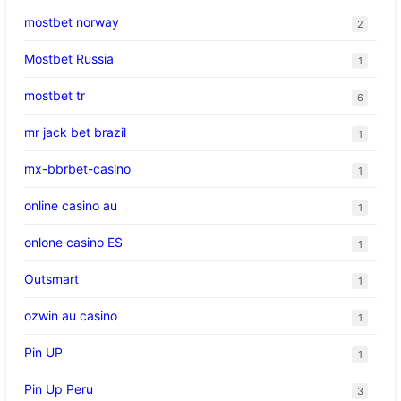
mostbet norway
2
Mostbet Russia
1
mostbet tr
6
mr jack bet brazil
1
mx-bbrbet-casino
1
online casino au
1
onlone casino ES
1
Outsmart
1
ozwin au casino
1
Pin UP
1
Pin Up Peru
3