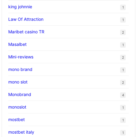
king johnnie
1
Law Of Attraction
1
Maribet casino TR
2
Masalbet
1
Mini-reviews
2
mono brand
1
mono slot
2
Monobrand
4
monoslot
1
mostbet
1
mostbet italy
1