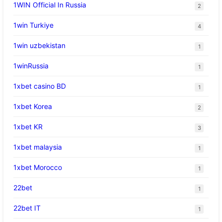
1WIN Official In Russia
2
1win Turkiye
4
1win uzbekistan
1
1winRussia
1
1xbet casino BD
1
1xbet Korea
2
1xbet KR
3
1xbet malaysia
1
1xbet Morocco
1
22bet
1
22bet IT
1