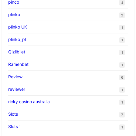
pinco
4
plinko
2
plinko UK
1
plinko_pl
1
Qizilbilet
1
Ramenbet
1
Review
6
reviewer
1
ricky casino australia
1
Slots
7
Slots`
1