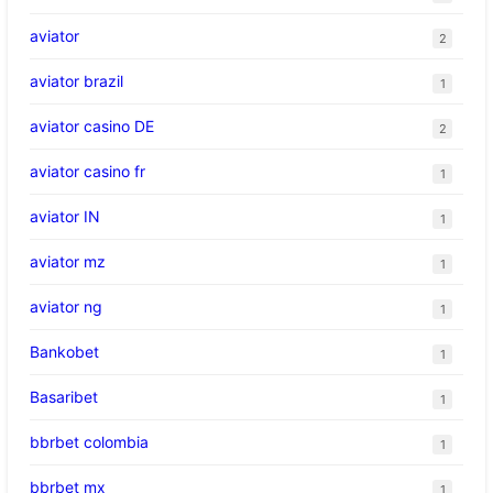
aviator
2
aviator brazil
1
aviator casino DE
2
aviator casino fr
1
aviator IN
1
aviator mz
1
aviator ng
1
Bankobet
1
Basaribet
1
bbrbet colombia
1
bbrbet mx
1