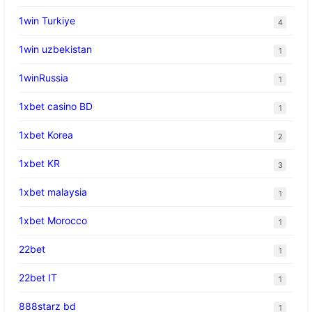
1win Turkiye
4
1win uzbekistan
1
1winRussia
1
1xbet casino BD
1
1xbet Korea
2
1xbet KR
3
1xbet malaysia
1
1xbet Morocco
1
22bet
1
22bet IT
1
888starz bd
1