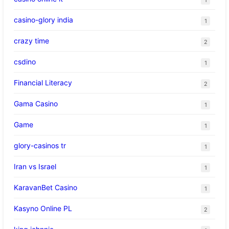
casino-glory india
1
crazy time
2
csdino
1
Financial Literacy
2
Gama Casino
1
Game
1
glory-casinos tr
1
Iran vs Israel
1
KaravanBet Casino
1
Kasyno Online PL
2