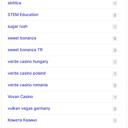
slottica
1
STEM Education
2
sugar rush
1
sweet bonanza
5
sweet bonanza TR
3
verde casino hungary
1
verde casino poland
1
verde casino romania
2
Vovan Casino
1
vulkan vegas germany
2
Комета Казино
1