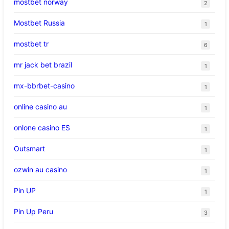
mostbet norway
2
Mostbet Russia
1
mostbet tr
6
mr jack bet brazil
1
mx-bbrbet-casino
1
online casino au
1
onlone casino ES
1
Outsmart
1
ozwin au casino
1
Pin UP
1
Pin Up Peru
3