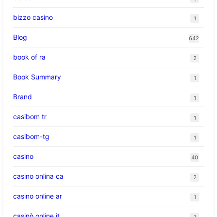
bizzo casino
1
Blog
642
book of ra
2
Book Summary
1
Brand
1
casibom tr
1
casibom-tg
1
casino
40
casino onlina ca
2
casino online ar
1
casinò online it
1