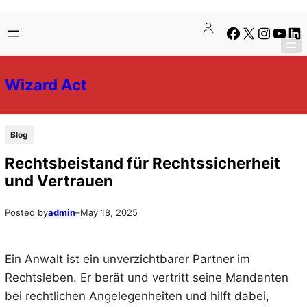
Skip
Skip
Facebook
X
Instagra
YouTu
Lin
to
to
content
content
Wizard Act
Blog
Rechtsbeistand für Rechtssicherheit
und Vertrauen
Posted by
admin
–
May 18, 2025
Ein Anwalt ist ein unverzichtbarer Partner im
Rechtsleben. Er berät und vertritt seine Mandanten
bei rechtlichen Angelegenheiten und hilft dabei,