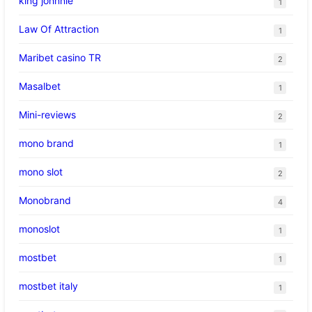
king johnnie
1
Law Of Attraction
1
Maribet casino TR
2
Masalbet
1
Mini-reviews
2
mono brand
1
mono slot
2
Monobrand
4
monoslot
1
mostbet
1
mostbet italy
1