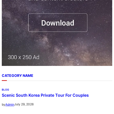
h
CATEGORY NAME
BLOG
Scenic South Korea Private Tour For Couples
July 29, 2026
by
Admin