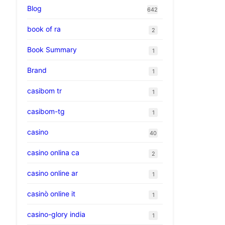
Blog
642
book of ra
2
Book Summary
1
Brand
1
casibom tr
1
casibom-tg
1
casino
40
casino onlina ca
2
casino online ar
1
casinò online it
1
casino-glory india
1