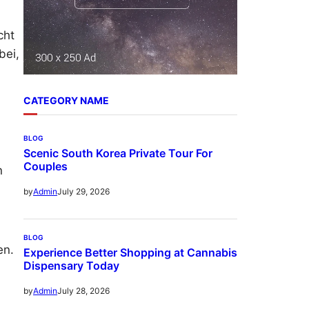
cht
bei,
CATEGORY NAME
BLOG
Scenic South Korea Private Tour For
Couples
n
July 29, 2026
by
Admin
BLOG
en.
Experience Better Shopping at Cannabis
Dispensary Today
July 28, 2026
by
Admin