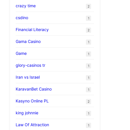
crazy time
2
csdino
1
Financial Literacy
2
Gama Casino
1
Game
1
glory-casinos tr
1
Iran vs Israel
1
KaravanBet Casino
1
Kasyno Online PL
2
king johnnie
1
Law Of Attraction
1