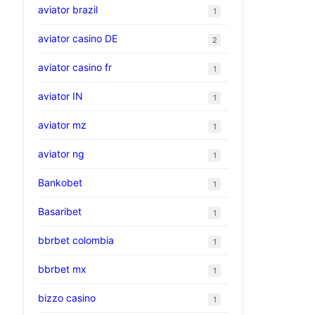
aviator brazil
1
aviator casino DE
2
aviator casino fr
1
aviator IN
1
aviator mz
1
aviator ng
1
Bankobet
1
Basaribet
1
bbrbet colombia
1
bbrbet mx
1
bizzo casino
1