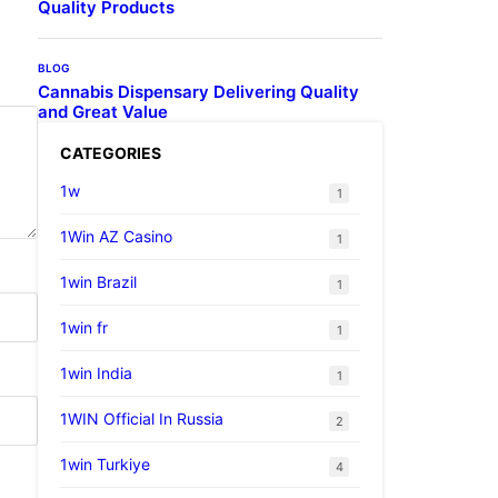
Quality Products
BLOG
Cannabis Dispensary Delivering Quality
and Great Value
CATEGORIES
1w
1
1Win AZ Casino
1
1win Brazil
1
1win fr
1
1win India
1
1WIN Official In Russia
2
1win Turkiye
4