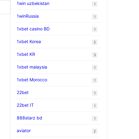
1win uzbekistan
1
1winRussia
1
1xbet casino BD
1
1xbet Korea
2
1xbet KR
3
1xbet malaysia
1
1xbet Morocco
1
22bet
1
22bet IT
1
888starz bd
1
aviator
2