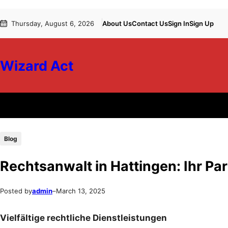
Skip
Skip
Thursday, August 6, 2026
About Us
Contact Us
Sign In
Sign Up
to
to
content
content
Wizard Act
Blog
Rechtsanwalt in Hattingen: Ihr Par
Posted by
admin
–
March 13, 2025
Vielfältige rechtliche Dienstleistungen