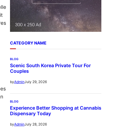
lle
it
res
CATEGORY NAME
BLOG
Scenic South Korea Private Tour For
Couples
July 29, 2026
by
Admin
nes
un
BLOG
n
Experience Better Shopping at Cannabis
Dispensary Today
July 28, 2026
by
Admin