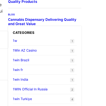
Quality Products
e
ui
BLOG
Cannabis Dispensary Delivering Quality
and Great Value
CATEGORIES
1w
1
1Win AZ Casino
1
1win Brazil
1
1win fr
1
1win India
1
1WIN Official In Russia
2
1win Turkiye
4