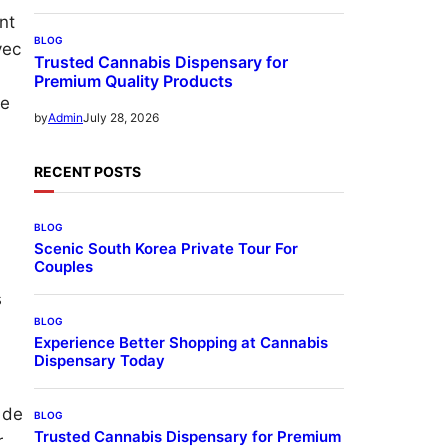
nt
BLOG
vec
Trusted Cannabis Dispensary for
Premium Quality Products
re
July 28, 2026
by
Admin
RECENT POSTS
BLOG
Scenic South Korea Private Tour For
Couples
s
BLOG
Experience Better Shopping at Cannabis
Dispensary Today
 de
BLOG
Trusted Cannabis Dispensary for Premium
r