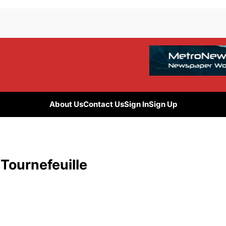
About Us
Contact Us
Sign In
Sign Up
 Tournefeuille