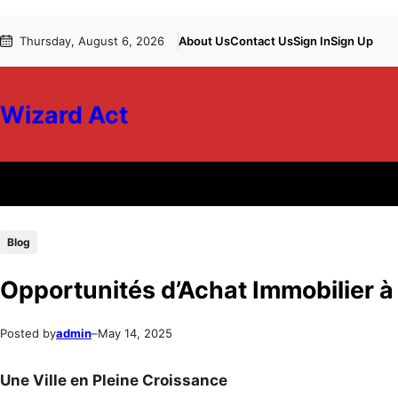
Skip
Skip
Thursday, August 6, 2026
About Us
Contact Us
Sign In
Sign Up
to
to
content
content
Wizard Act
Blog
Opportunités d’Achat Immobilier à
Posted by
admin
–
May 14, 2025
Une Ville en Pleine Croissance