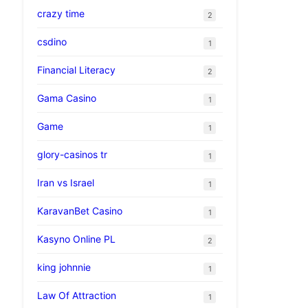
crazy time
2
csdino
1
Financial Literacy
2
Gama Casino
1
Game
1
glory-casinos tr
1
Iran vs Israel
1
KaravanBet Casino
1
Kasyno Online PL
2
king johnnie
1
Law Of Attraction
1