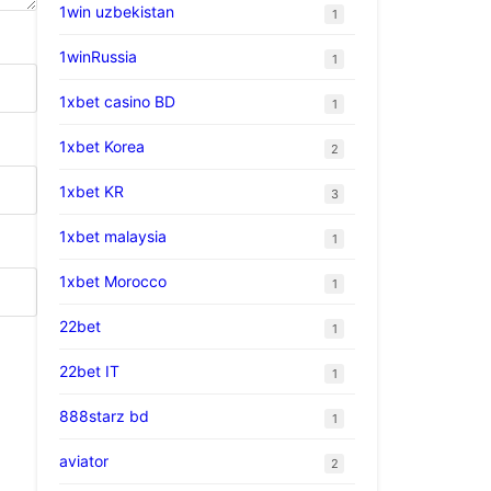
1win uzbekistan
1
1winRussia
1
1xbet casino BD
1
1xbet Korea
2
1xbet KR
3
1xbet malaysia
1
1xbet Morocco
1
22bet
1
22bet IT
1
888starz bd
1
aviator
2