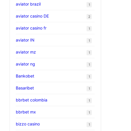
aviator brazil
1
aviator casino DE
2
aviator casino fr
1
aviator IN
1
aviator mz
1
aviator ng
1
Bankobet
1
Basaribet
1
bbrbet colombia
1
bbrbet mx
1
bizzo casino
1