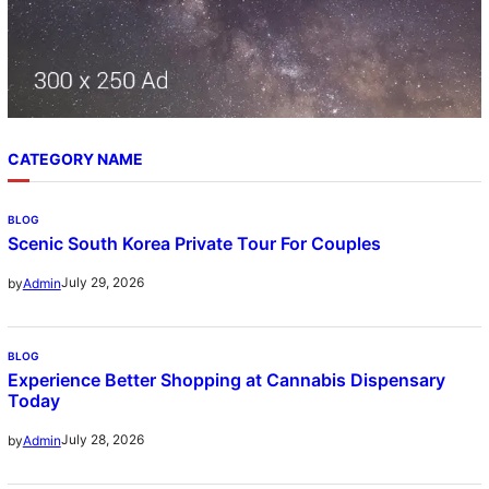
CATEGORY NAME
BLOG
Scenic South Korea Private Tour For Couples
July 29, 2026
by
Admin
BLOG
Experience Better Shopping at Cannabis Dispensary
Today
July 28, 2026
by
Admin