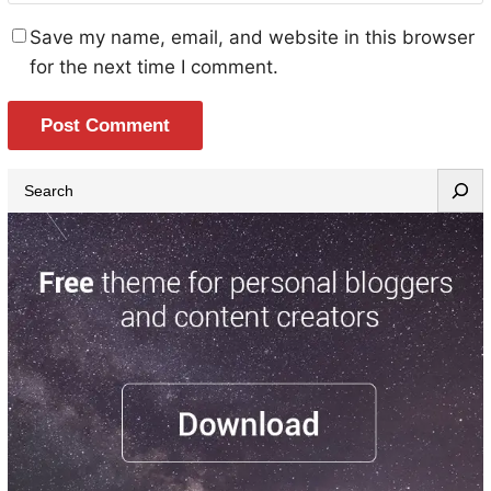
Save my name, email, and website in this browser
for the next time I comment.
S
e
a
r
c
h