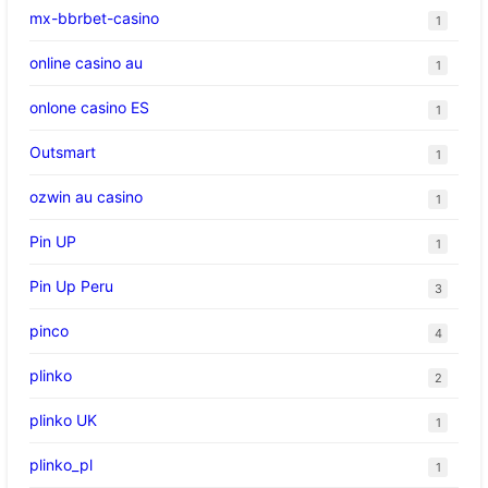
mx-bbrbet-casino
1
online casino au
1
onlone casino ES
1
Outsmart
1
ozwin au casino
1
Pin UP
1
Pin Up Peru
3
pinco
4
plinko
2
plinko UK
1
plinko_pl
1