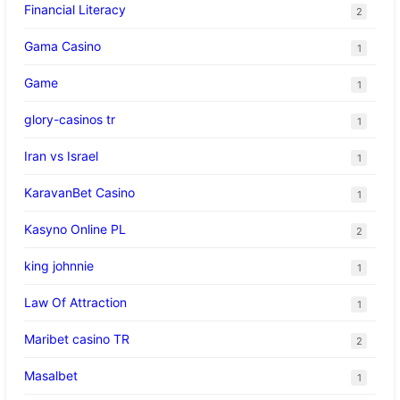
Financial Literacy
2
Gama Casino
1
Game
1
glory-casinos tr
1
Iran vs Israel
1
KaravanBet Casino
1
Kasyno Online PL
2
king johnnie
1
Law Of Attraction
1
Maribet casino TR
2
Masalbet
1