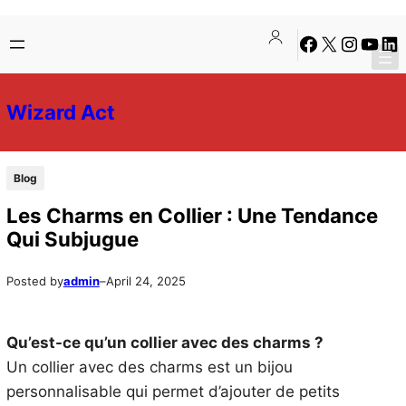
Skip
Skip
Facebook
X
Instagra
YouTu
Lin
to
to
content
content
Wizard Act
Blog
Les Charms en Collier : Une Tendance
Qui Subjugue
Posted by
admin
–
April 24, 2025
Qu’est-ce qu’un collier avec des charms ?
Un collier avec des charms est un bijou
personnalisable qui permet d’ajouter de petits