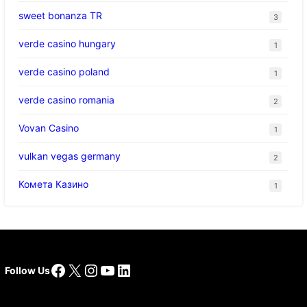
sweet bonanza TR
3
verde casino hungary
1
verde casino poland
1
verde casino romania
2
Vovan Casino
1
vulkan vegas germany
2
Комета Казино
1
Facebook
X
Instagram
YouTube
LinkedIn
Follow Us