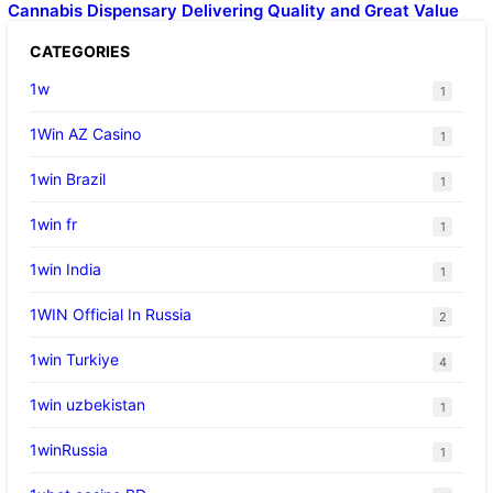
Cannabis Dispensary Delivering Quality and Great Value
CATEGORIES
1w
1
1Win AZ Casino
1
1win Brazil
1
1win fr
1
1win India
1
1WIN Official In Russia
2
1win Turkiye
4
1win uzbekistan
1
1winRussia
1