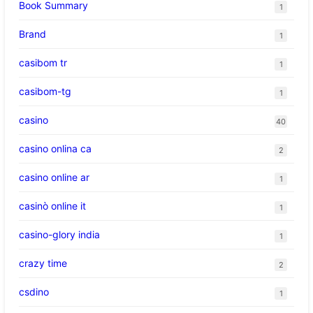
Book Summary
1
Brand
1
casibom tr
1
casibom-tg
1
casino
40
casino onlina ca
2
casino online ar
1
casinò online it
1
casino-glory india
1
crazy time
2
csdino
1