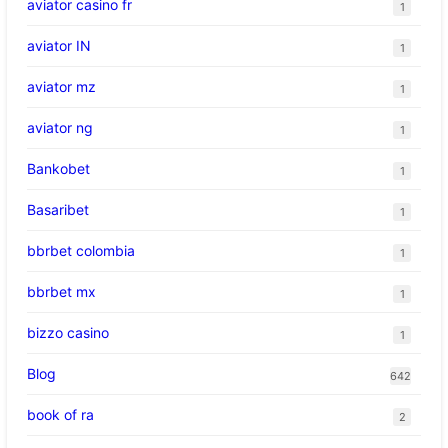
aviator casino fr
1
aviator IN
1
aviator mz
1
aviator ng
1
Bankobet
1
Basaribet
1
bbrbet colombia
1
bbrbet mx
1
bizzo casino
1
Blog
642
book of ra
2