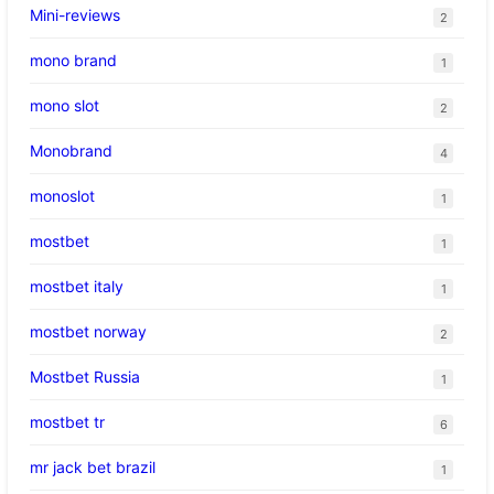
Mini-reviews
2
mono brand
1
mono slot
2
Monobrand
4
monoslot
1
mostbet
1
mostbet italy
1
mostbet norway
2
Mostbet Russia
1
mostbet tr
6
mr jack bet brazil
1