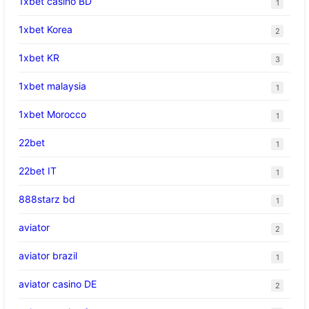
1xbet casino BD
1
1xbet Korea
2
1xbet KR
3
1xbet malaysia
1
1xbet Morocco
1
22bet
1
22bet IT
1
888starz bd
1
aviator
2
aviator brazil
1
aviator casino DE
2