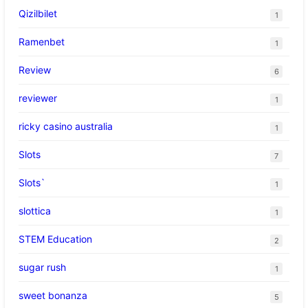
Qizilbilet
1
Ramenbet
1
Review
6
reviewer
1
ricky casino australia
1
Slots
7
Slots`
1
slottica
1
STEM Education
2
sugar rush
1
sweet bonanza
5