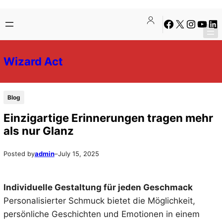
Skip
Skip
Facebook
X
Instagra
YouTu
Lin
to
to
content
content
Wizard Act
Blog
Einzigartige Erinnerungen tragen mehr
als nur Glanz
Posted by
admin
–
July 15, 2025
Individuelle Gestaltung für jeden Geschmack
Personalisierter Schmuck bietet die Möglichkeit,
persönliche Geschichten und Emotionen in einem