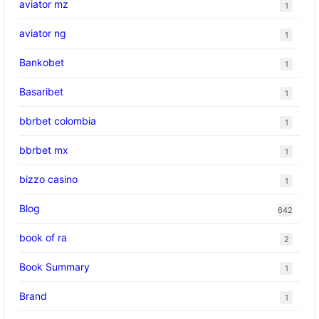
aviator mz
1
aviator ng
1
Bankobet
1
Basaribet
1
bbrbet colombia
1
bbrbet mx
1
bizzo casino
1
Blog
642
book of ra
2
Book Summary
1
Brand
1