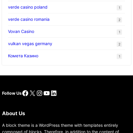
verde casino poland
1
verde casino romania
2
Vovan Casino
1
vulkan vegas germany
2
Комета Казино
1
Facebook
X
Instagram
YouTube
LinkedIn
Follow Us
About Us
A block theme is a WordPress theme with templates entirely
composed of blocks. Therefore, in addition to the content of