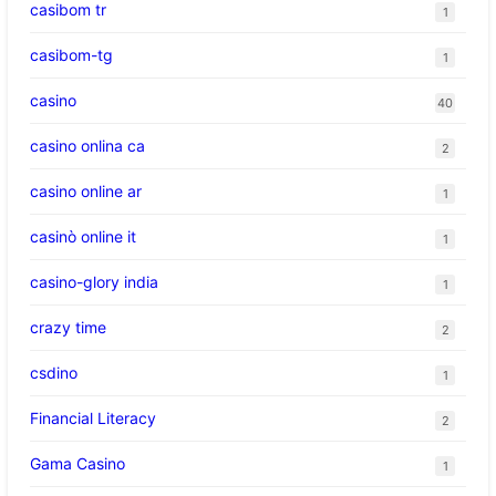
casibom tr
1
casibom-tg
1
casino
40
casino onlina ca
2
casino online ar
1
casinò online it
1
casino-glory india
1
crazy time
2
csdino
1
Financial Literacy
2
Gama Casino
1