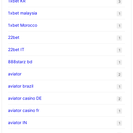
1xbet KR
3
1xbet malaysia
1
1xbet Morocco
1
22bet
1
22bet IT
1
888starz bd
1
aviator
2
aviator brazil
1
aviator casino DE
2
aviator casino fr
1
aviator IN
1