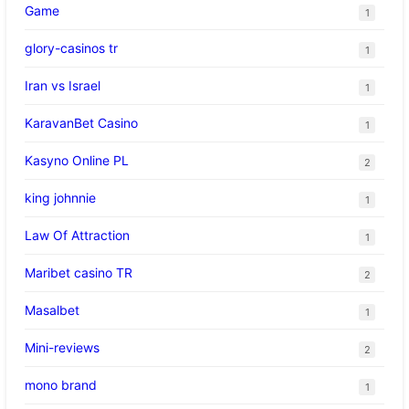
Game
1
glory-casinos tr
1
Iran vs Israel
1
KaravanBet Casino
1
Kasyno Online PL
2
king johnnie
1
Law Of Attraction
1
Maribet casino TR
2
Masalbet
1
Mini-reviews
2
mono brand
1