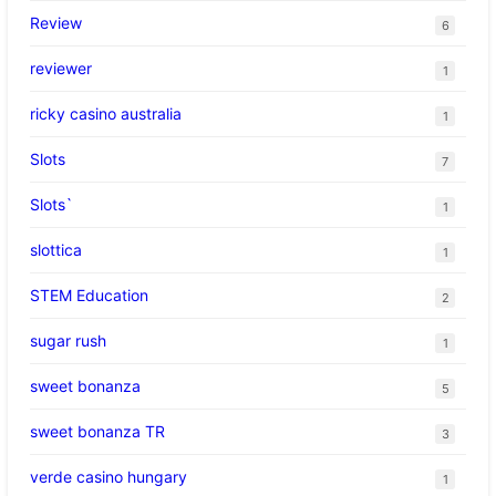
Review
6
reviewer
1
ricky casino australia
1
Slots
7
Slots`
1
slottica
1
STEM Education
2
sugar rush
1
sweet bonanza
5
sweet bonanza TR
3
verde casino hungary
1