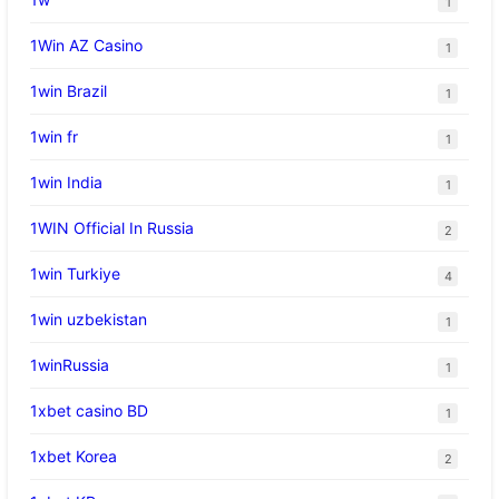
1
1Win AZ Casino
1
1win Brazil
1
1win fr
1
1win India
1
1WIN Official In Russia
2
1win Turkiye
4
1win uzbekistan
1
1winRussia
1
1xbet casino BD
1
1xbet Korea
2