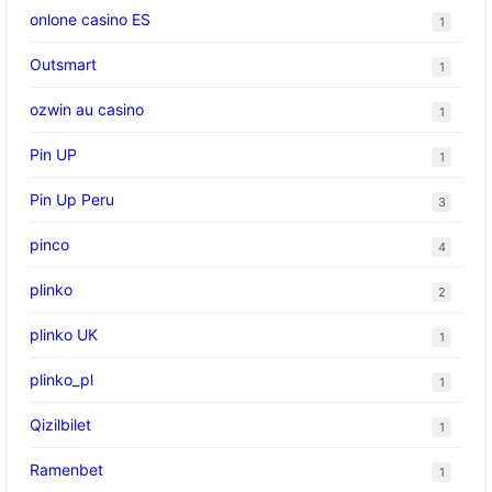
onlone casino ES
1
Outsmart
1
ozwin au casino
1
Pin UP
1
Pin Up Peru
3
pinco
4
plinko
2
plinko UK
1
plinko_pl
1
Qizilbilet
1
Ramenbet
1