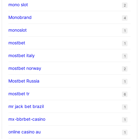
mono slot
2
Monobrand
4
monoslot
1
mostbet
1
mostbet italy
1
mostbet norway
2
Mostbet Russia
1
mostbet tr
6
mr jack bet brazil
1
mx-bbrbet-casino
1
online casino au
1