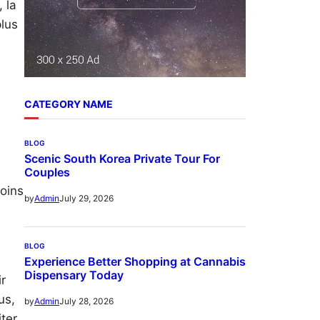
 la
plus
CATEGORY NAME
BLOG
Scenic South Korea Private Tour For
Couples
soins
July 29, 2026
by
Admin
BLOG
Experience Better Shopping at Cannabis
Dispensary Today
r
us,
July 28, 2026
by
Admin
ter