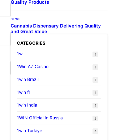
Quality Products
BLOG
Cannabis Dispensary Delivering Quality
and Great Value
CATEGORIES
1w
1
1Win AZ Casino
1
1win Brazil
1
1win fr
1
1win India
1
1WIN Official In Russia
2
1win Turkiye
4