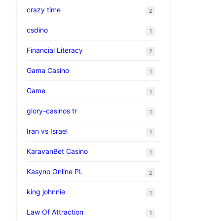
crazy time
2
csdino
1
Financial Literacy
2
Gama Casino
1
Game
1
glory-casinos tr
1
Iran vs Israel
1
KaravanBet Casino
1
Kasyno Online PL
2
king johnnie
1
Law Of Attraction
1