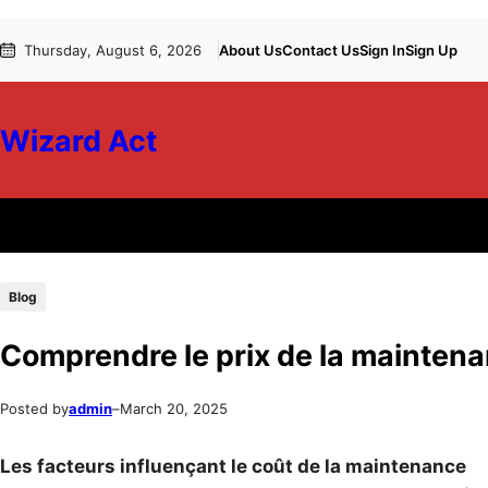
Skip
Skip
Thursday, August 6, 2026
About Us
Contact Us
Sign In
Sign Up
to
to
content
content
Wizard Act
Blog
Comprendre le prix de la maintena
Posted by
admin
–
March 20, 2025
Les facteurs influençant le coût de la maintenance