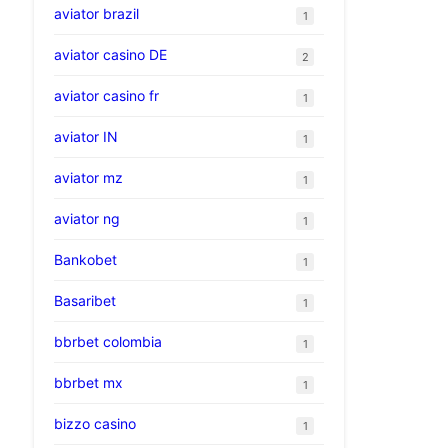
aviator brazil
1
aviator casino DE
2
aviator casino fr
1
aviator IN
1
aviator mz
1
aviator ng
1
Bankobet
1
Basaribet
1
bbrbet colombia
1
bbrbet mx
1
bizzo casino
1