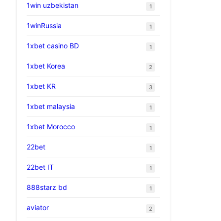
1win uzbekistan
1
1winRussia
1
1xbet casino BD
1
1xbet Korea
2
1xbet KR
3
1xbet malaysia
1
1xbet Morocco
1
22bet
1
22bet IT
1
888starz bd
1
aviator
2