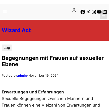
Skip
Skip
Facebook
X
Instagra
YouTu
Lin
to
to
content
content
Wizard Act
Blog
Begegnungen mit Frauen auf sexueller
Ebene
Posted by
admin
–
November 19, 2024
Erwartungen und Erfahrungen
Sexuelle Begegnungen zwischen Männern und
Frauen können eine Vielzahl von Erwartungen und