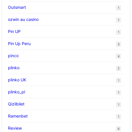
Outsmart
1
ozwin au casino
1
Pin UP
1
Pin Up Peru
3
pinco
4
plinko
2
plinko UK
1
plinko_pl
1
Qizilbilet
1
Ramenbet
1
Review
6