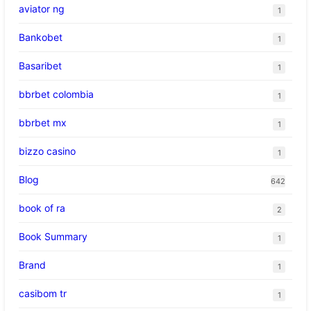
aviator ng
1
Bankobet
1
Basaribet
1
bbrbet colombia
1
bbrbet mx
1
bizzo casino
1
Blog
642
book of ra
2
Book Summary
1
Brand
1
casibom tr
1