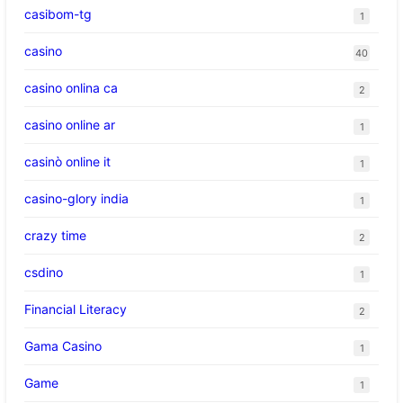
casibom-tg
1
casino
40
casino onlina ca
2
casino online ar
1
casinò online it
1
casino-glory india
1
crazy time
2
csdino
1
Financial Literacy
2
Gama Casino
1
Game
1