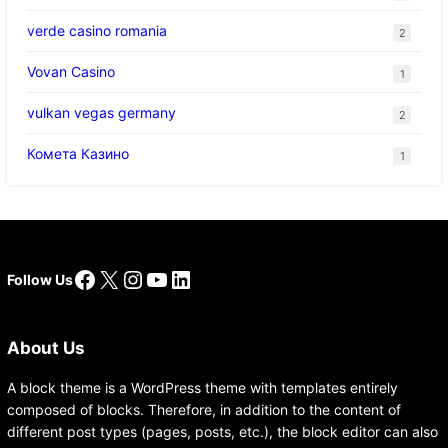
verde casino romania
2
Vovan Casino
1
vulkan vegas germany
2
Комета Казино
1
Facebook
X
Instagram
YouTube
LinkedIn
Follow Us
About Us
A block theme is a WordPress theme with templates entirely
composed of blocks. Therefore, in addition to the content of
different post types (pages, posts, etc.), the block editor can also