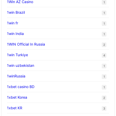
1Win AZ Casino
1
1win Brazil
1
1win fr
1
1win India
1
1WIN Official In Russia
2
1win Turkiye
4
1win uzbekistan
1
1winRussia
1
1xbet casino BD
1
1xbet Korea
2
1xbet KR
3