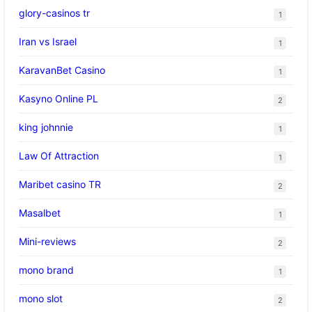
glory-casinos tr
1
Iran vs Israel
1
KaravanBet Casino
1
Kasyno Online PL
2
king johnnie
1
Law Of Attraction
1
Maribet casino TR
2
Masalbet
1
Mini-reviews
2
mono brand
1
mono slot
2