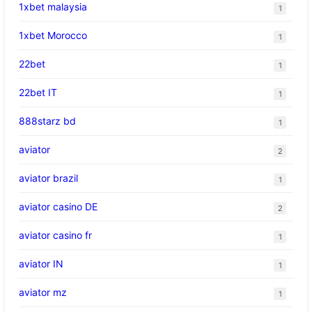
1xbet malaysia
1
1xbet Morocco
1
22bet
1
22bet IT
1
888starz bd
1
aviator
2
aviator brazil
1
aviator casino DE
2
aviator casino fr
1
aviator IN
1
aviator mz
1