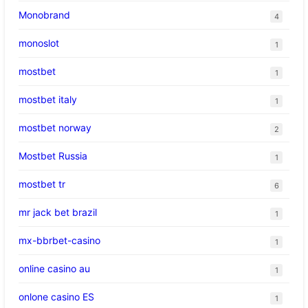
Monobrand
4
monoslot
1
mostbet
1
mostbet italy
1
mostbet norway
2
Mostbet Russia
1
mostbet tr
6
mr jack bet brazil
1
mx-bbrbet-casino
1
online casino au
1
onlone casino ES
1