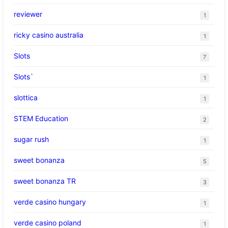
reviewer
1
ricky casino australia
1
Slots
7
Slots`
1
slottica
1
STEM Education
2
sugar rush
1
sweet bonanza
5
sweet bonanza TR
3
verde casino hungary
1
verde casino poland
1