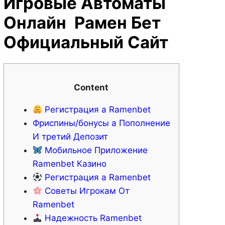
Игровые Автоматы
Онлайн ️ Рамен Бет
Официальный Сайт
Content
Регистрация а Ramenbet
Фриспины/бонусы а Пополнение
И третий Депозит
Мобильное Приложение
Ramenbet Казино
Регистрация а Ramenbet
Советы Игрокам От
Ramenbet
Надежность Ramenbet