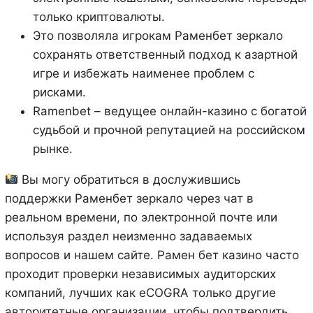
только криптовалюты.
Это позволяла игрокам Раменбет зеркало
сохранять ответственный подход к азартной
игре и избежать наименее проблем с
рисками.
Ramenbet – ведущее онлайн-казино с богатой
судьбой и прочной репутацией на российском
рынке.
Вы могу обратиться в дослужившись
поддержки Раменбет зеркало через чат в
реальном времени, по электронной почте или
используя раздел неизменно задаваемых
вопросов и нашем сайте. Рамен бет казино часто
проходит проверки независимых аудиторских
компаний, лучших как eCOGRA только другие
авторитетные организации, чтобы подтвердить