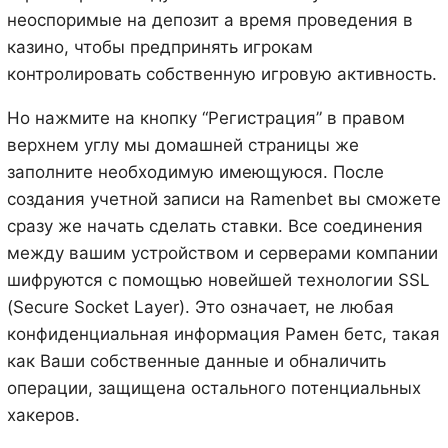
неоспоримые на депозит а время проведения в
казино, чтобы предпринять игрокам
контролировать собственную игровую активность.
Но нажмите на кнопку “Регистрация” в правом
верхнем углу мы домашней страницы же
заполните необходимую имеющуюся. После
создания учетной записи на Ramenbet вы сможете
сразу же начать сделать ставки. Все соединения
между вашим устройством и серверами компании
шифруются с помощью новейшей технологии SSL
(Secure Socket Layer). Это означает, не любая
конфиденциальная информация Рамен бетc, такая
как Ваши собственные данные и обналичить
операции, защищена остального потенциальных
хакеров.