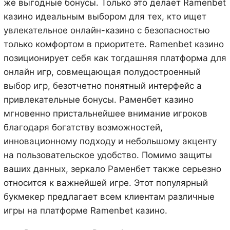
же выгодные бонусы. Только это делает Ramenbet
казино идеальным выбором для тех, кто ищет
увлекательное онлайн-казино с безопасностью
только комфортом в приоритете. Ramenbet казино
позиционирует себя как тогдашняя платформа для
онлайн игр, совмещающая полудостроенный
выбор игр, безотчетно понятный интерфейс а
привлекательные бонусы. Раменбет казино
мгновенно пристальнейшее внимание игроков
благодаря богатству возможностей,
инновационному подходу и небольшому акценту
на пользовательское удобство. Помимо защиты
ваших данных, зеркало Раменбет также серьезно
относится к важнейшей игре. Этот популярный
букмекер предлагает всем клиентам различные
игры на платформе Ramenbet казино.