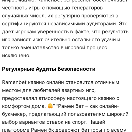
честность игры с помощью генераторов
случайных чисел, их регулярно проверяются а
сертифицируются независимыми аудиторами. Это
дает игрокам уверенность в факте, что результаты
игр зависят исключительно остального удачи и
только вмешательство в игровой процесс
исключено.
Регулярные Аудиты Безопасности
Ramenbet казино онлайн становится отличным
местом для любителей азартных игр,
предоставлял атмосферу настоящего казино с
комфортом дома.
” “Рамен бет – как онлайн-
букмекер, предлагающий пользователям широкий
выбор вариантов ставок на спорт. Нашей
платформе Рамен бк доверяют бетторы по всему