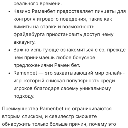
реального времени.
Казино Раменбет предоставляет пинцеты для
контроля игрового поведения, такие как
лимиты на ставки и возможность
фрайдебурга приостановить доступ нему
аккаунту.
Важно испытующе ознакомиться с со, прежде
чем принимаешь любое бонусное
предложениями Рамен бет.
Ramenbet — это захватывающий мир онлайн-
игр, который снискал популярность среди
игроков благодаря своему уникальному
подходу.
Преимущества Ramenbet не ограничиваются
вторым списком, и севилестр сможете
обнаружить только больше причин, почему это