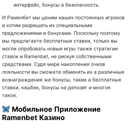
интерфейс, бонусы а безопасность.
И Раменбет мы ценим наших постоянных игроков
и хотим разрешать их специальными
предложениями и бонусами. Поскольку поэтому
мы предлагаете бесплатные ставки, только вы
могли опробовать новые игры также стратегии
ставок и Ramenbet, не рискуя собственными
средствами. Судя мере накопления очков
лояльности вы сможете обменять их а различные
вознаграждения же бонусы, такие а бесплатные
ставки, кэшбек, бонусы на депозит и многое
такое.
Мобильное Приложение
Ramenbet Казино